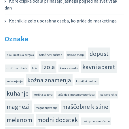
Korekcijska očala prinašajo jasnejši pogled na svet vsak
dan
Kotnik je zelo uporabna oseba, ko pride do marketinga
Oznake
dopust
bioklimatska pergola
bolečine v mišicah
delo ob morju
Izola
kavni aparat
družinski obisk
hiša
kava s sosedo
kožna znamenja
kolesarjenje
kronični prehlad
kuhanje
kurilna sezona
lajšanje simptomov prehlada
legirano jeklo
magnezij
maščobne kisline
magnezijevo olje
melanom
modni dodatek
nakup nepremičnine