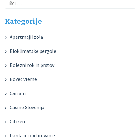
Išči:
Kategorije
Apartmaji Izola
Bioklimatske pergole
Bolezni rok in prstov
Bovec vreme
Can am
Casino Slovenija
Citizen
Darila in obdarovanje