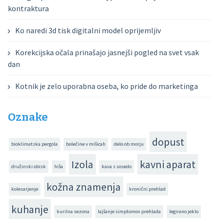
kontraktura
Ko naredi 3d tisk digitalni model oprijemljiv
Korekcijska očala prinašajo jasnejši pogled na svet vsak
dan
Kotnik je zelo uporabna oseba, ko pride do marketinga
Oznake
dopust
bioklimatska pergola
bolečine v mišicah
delo ob morju
Izola
kavni aparat
družinski obisk
hiša
kava s sosedo
kožna znamenja
kolesarjenje
kronični prehlad
kuhanje
kurilna sezona
lajšanje simptomov prehlada
legirano jeklo