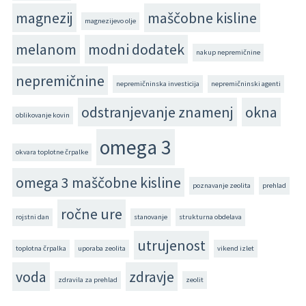
magnezij
maščobne kisline
magnezijevo olje
melanom
modni dodatek
nakup nepremičnine
nepremičnine
nepremičninska investicija
nepremičninski agenti
odstranjevanje znamenj
okna
oblikovanje kovin
omega 3
okvara toplotne črpalke
omega 3 maščobne kisline
poznavanje zeolita
prehlad
ročne ure
rojstni dan
stanovanje
strukturna obdelava
utrujenost
toplotna črpalka
uporaba zeolita
vikend izlet
voda
zdravje
zdravila za prehlad
zeolit