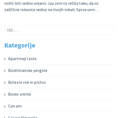
nohti biti vedno urejeni. Jaz sem to rešila tako, da so
zaščitne rokavice vedno na mojih rokah. Sprva sem…
Išči:
Kategorije
Apartmaji Izola
Bioklimatske pergole
Bolezni rok in prstov
Bovec vreme
Can am
Casino Slovenija