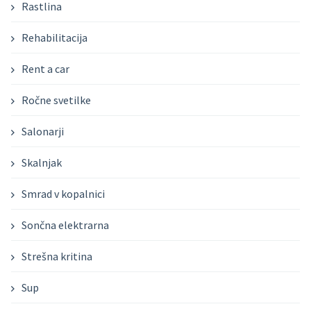
Rastlina
Rehabilitacija
Rent a car
Ročne svetilke
Salonarji
Skalnjak
Smrad v kopalnici
Sončna elektrarna
Strešna kritina
Sup