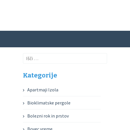
Išči:
Kategorije
Apartmaji Izola
Bioklimatske pergole
Bolezni rok in prstov
Bovec vreme