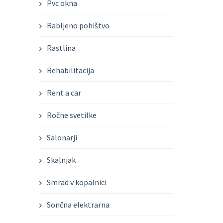
Pvc okna
Rabljeno pohištvo
Rastlina
Rehabilitacija
Rent a car
Ročne svetilke
Salonarji
Skalnjak
Smrad v kopalnici
Sončna elektrarna