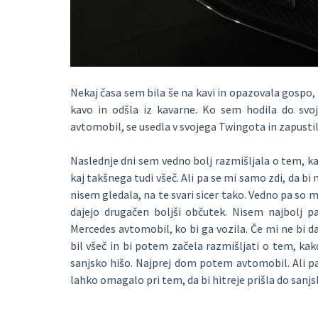
Nekaj časa sem bila še na kavi in opazovala gospo, 
kavo in odšla iz kavarne. Ko sem hodila do svo
avtomobil, se usedla v svojega Twingota in zapusti
Naslednje dni sem vedno bolj razmišljala o tem, k
kaj takšnega tudi všeč. Ali pa se mi samo zdi, da bi
nisem gledala, na te svari sicer tako. Vedno pa so me
dajejo drugačen boljši občutek. Nisem najbolj p
Mercedes avtomobil, ko bi ga vozila. Če mi ne bi da
bil všeč in bi potem začela razmišljati o tem, kak
sanjsko hišo. Najprej dom potem avtomobil. Ali p
lahko omagalo pri tem, da bi hitreje prišla do sanj