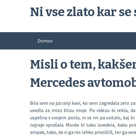
Skip
Ni vse zlato kar se 
to
content
Domov
Misli o tem, kakše
Mercedes avtomob
Bila sem na jutranji kavi, ko sem zagledala zelo z
usedla za mizo blizu moje. Po videzu bi rekla, da
uspešna v svojem poslu, ni se mi pa svitalo, kaj bi 
najraje vprašala. Morda bi tako izvedela, kako pr
ampak, tako, da si ga res lahko privoščiš, ter ga sev