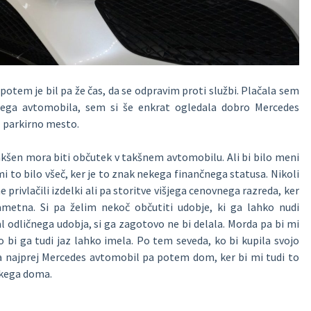
potem je bil pa že čas, da se odpravim proti službi. Plačala sem
jega avtomobila, sem si še enkrat ogledala dobro Mercedes
l parkirno mesto.
akšen mora biti občutek v takšnem avtomobilu. Ali bi bilo meni
 mi to bilo všeč, ker je to znak nekega finančnega statusa. Nikoli
 privlačili izdelki ali pa storitve višjega cenovnega razreda, ker
ametna. Si pa želim nekoč občutiti udobje, ki ga lahko nudi
l odličnega udobja, si ga zagotovo ne bi delala. Morda pa bi mi
o bi ga tudi jaz lahko imela. Po tem seveda, ko bi kupila svojo
a najprej Mercedes avtomobil pa potem dom, ker bi mi tudi to
skega doma.