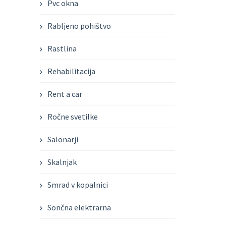
Pvc okna
Rabljeno pohištvo
Rastlina
Rehabilitacija
Rent a car
Ročne svetilke
Salonarji
Skalnjak
Smrad v kopalnici
Sončna elektrarna