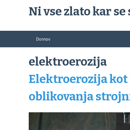
Skip
Ni vse zlato kar se 
to
content
Domov
elektroerozija
Elektroerozija ko
oblikovanja strojn