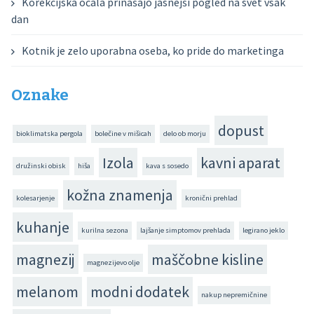
Korekcijska očala prinašajo jasnejši pogled na svet vsak
dan
Kotnik je zelo uporabna oseba, ko pride do marketinga
Oznake
dopust
bioklimatska pergola
bolečine v mišicah
delo ob morju
Izola
kavni aparat
družinski obisk
hiša
kava s sosedo
kožna znamenja
kolesarjenje
kronični prehlad
kuhanje
kurilna sezona
lajšanje simptomov prehlada
legirano jeklo
magnezij
maščobne kisline
magnezijevo olje
melanom
modni dodatek
nakup nepremičnine