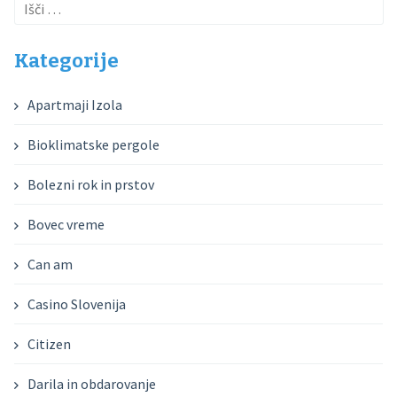
Išči:
Kategorije
Apartmaji Izola
Bioklimatske pergole
Bolezni rok in prstov
Bovec vreme
Can am
Casino Slovenija
Citizen
Darila in obdarovanje