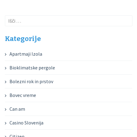
Išči:
Kategorije
Apartmaji Izola
Bioklimatske pergole
Bolezni rok in prstov
Bovec vreme
Can am
Casino Slovenija
Citizen