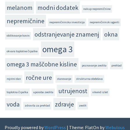
melanom
modni dodatek
nakup nepremičnine
nepremičnine
nepremičninska investicija
nepremičninski agenti
odstranjevanje znamenj
okna
oblikovanje kovin
omega 3
okvara toplotne črpalke
omega 3 maščobne kisline
poznavanje zeolita
prehlad
ročne ure
rojstni dan
stanovanje
strukturna obdelava
utrujenost
toplotna črpalka
uporaba zeolita
vikend izlet
voda
zdravje
zdravila za prehlad
zeolit
Proudly powered by
WordPress
|
Theme: FlatOn by
Webulous