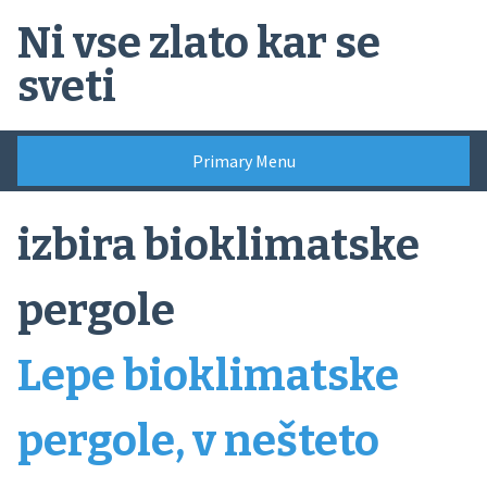
Skip
Ni vse zlato kar se
to
content
sveti
Primary Menu
izbira bioklimatske
pergole
Lepe bioklimatske
pergole, v nešteto