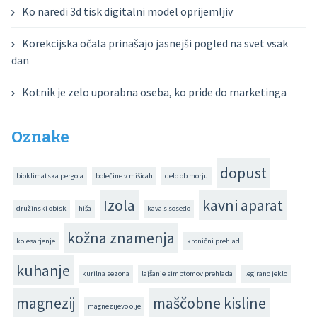
Ko naredi 3d tisk digitalni model oprijemljiv
Korekcijska očala prinašajo jasnejši pogled na svet vsak
dan
Kotnik je zelo uporabna oseba, ko pride do marketinga
Oznake
dopust
bioklimatska pergola
bolečine v mišicah
delo ob morju
Izola
kavni aparat
družinski obisk
hiša
kava s sosedo
kožna znamenja
kolesarjenje
kronični prehlad
kuhanje
kurilna sezona
lajšanje simptomov prehlada
legirano jeklo
magnezij
maščobne kisline
magnezijevo olje