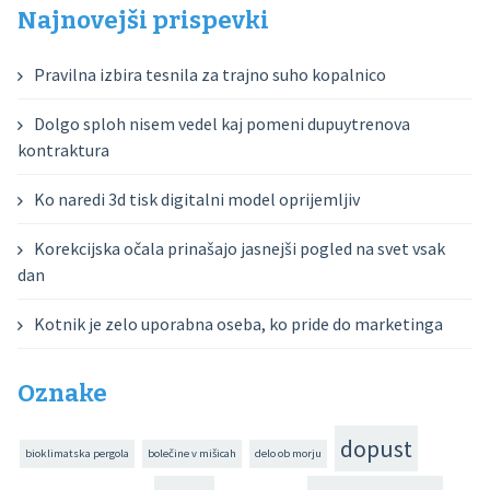
Najnovejši prispevki
Pravilna izbira tesnila za trajno suho kopalnico
Dolgo sploh nisem vedel kaj pomeni dupuytrenova
kontraktura
Ko naredi 3d tisk digitalni model oprijemljiv
Korekcijska očala prinašajo jasnejši pogled na svet vsak
dan
Kotnik je zelo uporabna oseba, ko pride do marketinga
Oznake
dopust
bioklimatska pergola
bolečine v mišicah
delo ob morju