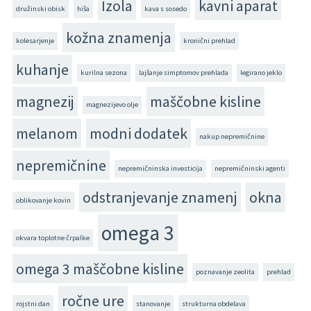
Izola
kavni aparat
družinski obisk
hiša
kava s sosedo
kožna znamenja
kolesarjenje
kronični prehlad
kuhanje
kurilna sezona
lajšanje simptomov prehlada
legirano jeklo
magnezij
maščobne kisline
magnezijevo olje
melanom
modni dodatek
nakup nepremičnine
nepremičnine
nepremičninska investicija
nepremičninski agenti
odstranjevanje znamenj
okna
oblikovanje kovin
omega 3
okvara toplotne črpalke
omega 3 maščobne kisline
poznavanje zeolita
prehlad
ročne ure
rojstni dan
stanovanje
strukturna obdelava