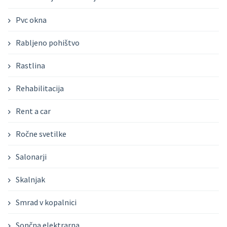
Pvc okna
Rabljeno pohištvo
Rastlina
Rehabilitacija
Rent a car
Ročne svetilke
Salonarji
Skalnjak
Smrad v kopalnici
Sončna elektrarna