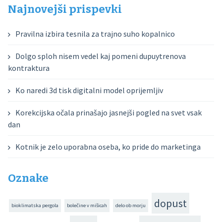
Najnovejši prispevki
Pravilna izbira tesnila za trajno suho kopalnico
Dolgo sploh nisem vedel kaj pomeni dupuytrenova
kontraktura
Ko naredi 3d tisk digitalni model oprijemljiv
Korekcijska očala prinašajo jasnejši pogled na svet vsak
dan
Kotnik je zelo uporabna oseba, ko pride do marketinga
Oznake
dopust
bioklimatska pergola
bolečine v mišicah
delo ob morju