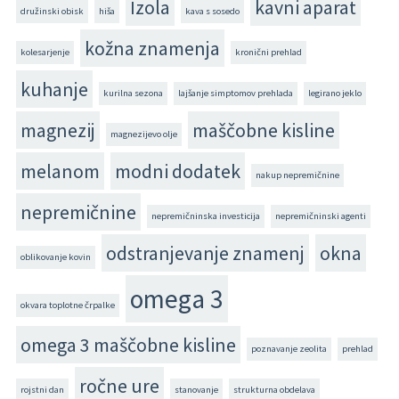
Izola
kavni aparat
družinski obisk
hiša
kava s sosedo
kožna znamenja
kolesarjenje
kronični prehlad
kuhanje
kurilna sezona
lajšanje simptomov prehlada
legirano jeklo
magnezij
maščobne kisline
magnezijevo olje
melanom
modni dodatek
nakup nepremičnine
nepremičnine
nepremičninska investicija
nepremičninski agenti
odstranjevanje znamenj
okna
oblikovanje kovin
omega 3
okvara toplotne črpalke
omega 3 maščobne kisline
poznavanje zeolita
prehlad
ročne ure
rojstni dan
stanovanje
strukturna obdelava