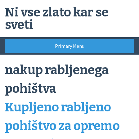
Skip
Ni vse zlato kar se
to
content
sveti
Primary Menu
nakup rabljenega
pohištva
Kupljeno rabljeno
pohištvo za opremo