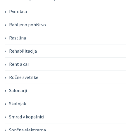
Pvc okna
Rabljeno pohištvo
Rastlina
Rehabilitacija
Rent a car
Ročne svetilke
Salonarji
Skalnjak
Smrad v kopalnici
Sončna elektrarna