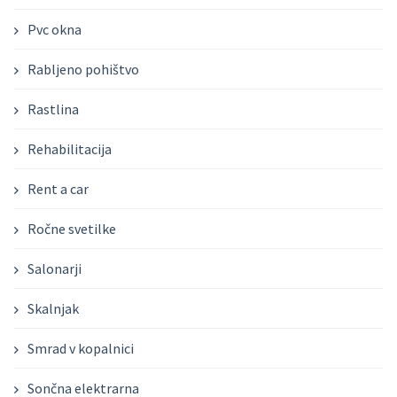
Pvc okna
Rabljeno pohištvo
Rastlina
Rehabilitacija
Rent a car
Ročne svetilke
Salonarji
Skalnjak
Smrad v kopalnici
Sončna elektrarna