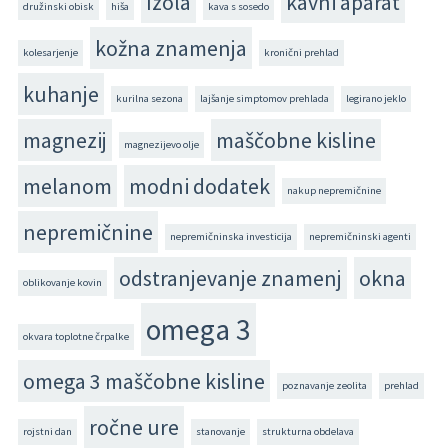
Izola
kavni aparat
družinski obisk
hiša
kava s sosedo
kožna znamenja
kolesarjenje
kronični prehlad
kuhanje
kurilna sezona
lajšanje simptomov prehlada
legirano jeklo
magnezij
maščobne kisline
magnezijevo olje
melanom
modni dodatek
nakup nepremičnine
nepremičnine
nepremičninska investicija
nepremičninski agenti
odstranjevanje znamenj
okna
oblikovanje kovin
omega 3
okvara toplotne črpalke
omega 3 maščobne kisline
poznavanje zeolita
prehlad
ročne ure
rojstni dan
stanovanje
strukturna obdelava