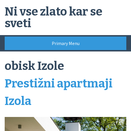
Skip
Ni vse zlato kar se
to
content
sveti
Primary Menu
obisk Izole
Prestižni apartmaji
Izola