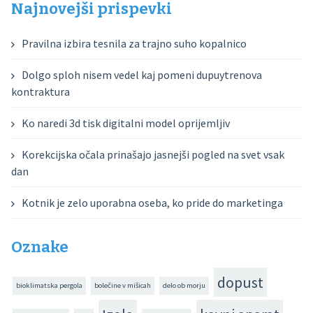
Najnovejši prispevki
Pravilna izbira tesnila za trajno suho kopalnico
Dolgo sploh nisem vedel kaj pomeni dupuytrenova
kontraktura
Ko naredi 3d tisk digitalni model oprijemljiv
Korekcijska očala prinašajo jasnejši pogled na svet vsak
dan
Kotnik je zelo uporabna oseba, ko pride do marketinga
Oznake
dopust
bioklimatska pergola
bolečine v mišicah
delo ob morju