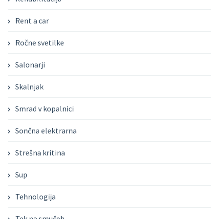
Rent a car
Ročne svetilke
Salonarji
Skalnjak
Smrad v kopalnici
Sončna elektrarna
Strešna kritina
Sup
Tehnologija
Tek na smučeh