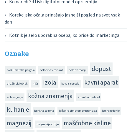
Ko naredi 3d tisk digitalni model oprijemljiv
Korekcijska očala prinašajo jasnejši pogled na svet vsak
dan
Kotnik je zelo uporabna oseba, ko pride do marketinga
Oznake
dopust
bioklimatska pergola
bolečine v mišicah
delo ob morju
Izola
kavni aparat
družinski obisk
hiša
kava s sosedo
kožna znamenja
kolesarjenje
kronični prehlad
kuhanje
kurilna sezona
lajšanje simptomov prehlada
legirano jeklo
magnezij
maščobne kisline
magnezijevo olje