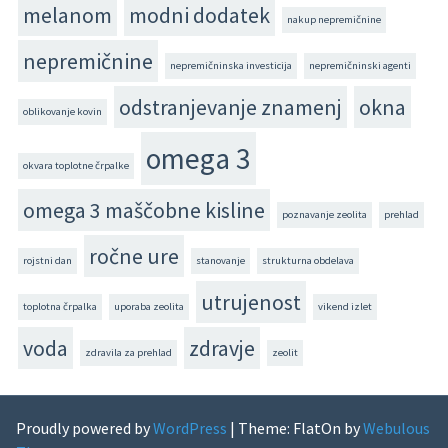
melanom
modni dodatek
nakup nepremičnine
nepremičnine
nepremičninska investicija
nepremičninski agenti
odstranjevanje znamenj
okna
oblikovanje kovin
omega 3
okvara toplotne črpalke
omega 3 maščobne kisline
poznavanje zeolita
prehlad
ročne ure
rojstni dan
stanovanje
strukturna obdelava
utrujenost
toplotna črpalka
uporaba zeolita
vikend izlet
voda
zdravje
zdravila za prehlad
zeolit
Proudly powered by
WordPress
|
Theme: FlatOn by
Webulous