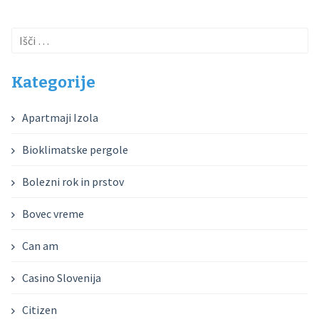
Išči:
Kategorije
Apartmaji Izola
Bioklimatske pergole
Bolezni rok in prstov
Bovec vreme
Can am
Casino Slovenija
Citizen