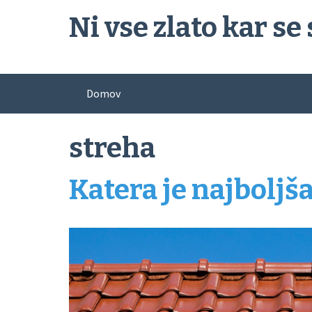
Skip
Ni vse zlato kar se 
to
content
Domov
streha
Katera je najboljša