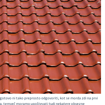
zagotovo ni tako preprosto odgovoriti, kot se morda zdi na prvi
lja, temveč moramo upoštevati tudi nekatere obvezne