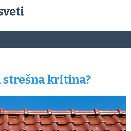
sveti
 strešna kritina?