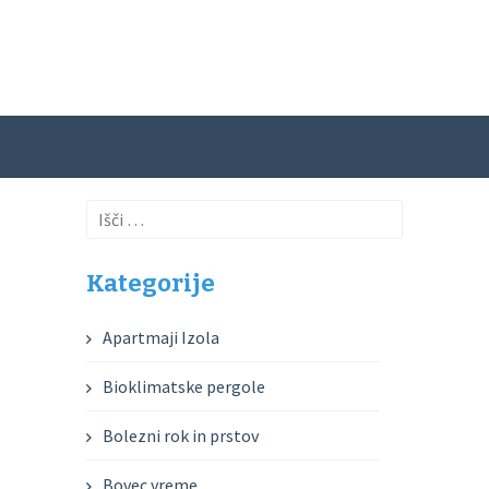
Išči:
Kategorije
Apartmaji Izola
Bioklimatske pergole
Bolezni rok in prstov
Bovec vreme