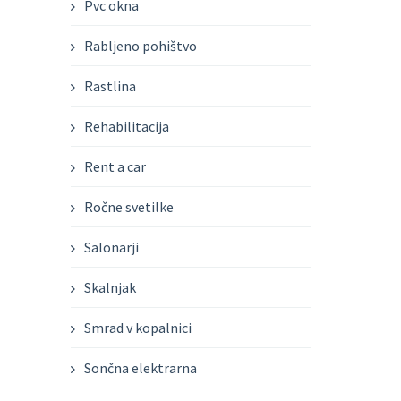
Pvc okna
Rabljeno pohištvo
Rastlina
Rehabilitacija
Rent a car
Ročne svetilke
Salonarji
Skalnjak
Smrad v kopalnici
Sončna elektrarna