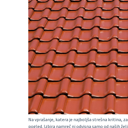
Na vprašanje, katera je najboljša strešna kritina, 
pogled. Izbira namreč ni odvisna samo od naših že