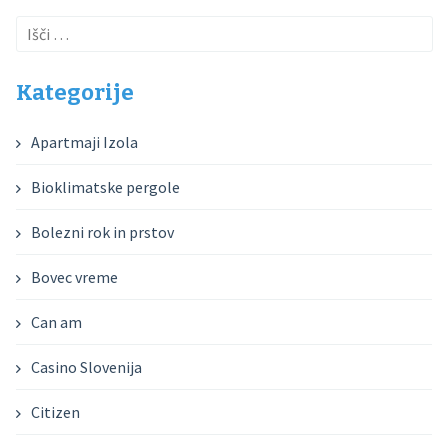
Išči:
Kategorije
Apartmaji Izola
Bioklimatske pergole
Bolezni rok in prstov
Bovec vreme
Can am
Casino Slovenija
Citizen