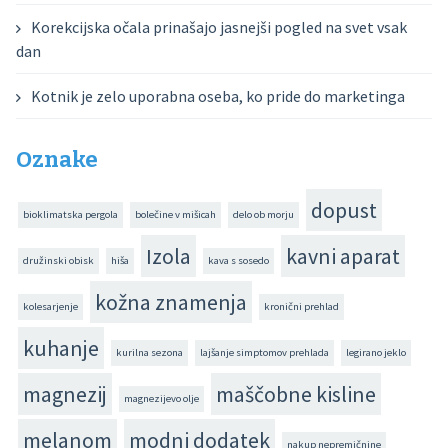
Korekcijska očala prinašajo jasnejši pogled na svet vsak
dan
Kotnik je zelo uporabna oseba, ko pride do marketinga
Oznake
dopust
bioklimatska pergola
bolečine v mišicah
delo ob morju
Izola
kavni aparat
družinski obisk
hiša
kava s sosedo
kožna znamenja
kolesarjenje
kronični prehlad
kuhanje
kurilna sezona
lajšanje simptomov prehlada
legirano jeklo
magnezij
maščobne kisline
magnezijevo olje
melanom
modni dodatek
nakup nepremičnine