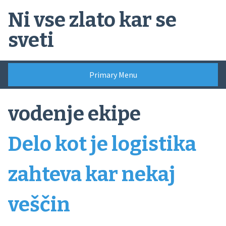
Skip
Ni vse zlato kar se
to
content
sveti
Primary Menu
vodenje ekipe
Delo kot je logistika
zahteva kar nekaj
veščin