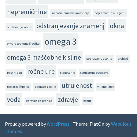
nepremičnine
nepremičninska investicija
nepremičninski agenti
odstranjevanje znamenj
okna
oblikovanje kovin
omega 3
okvara toplotne črpalke
omega 3 maščobne kisline
poznavanje zeolita
prehlad
ročne ure
rojstni dan
stanovanje
strukturna obdelava
utrujenost
toplotna črpalka
uporaba zeolita
vikend izlet
voda
zdravje
zdravila za prehlad
zeolit
Proudly powered by
WordPress
|
Theme: FlatOn by
Webulous
Themes