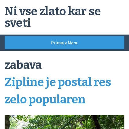
Skip
Ni vse zlato kar se
to
content
sveti
Primary Menu
zabava
Zipline je postal res
zelo popularen