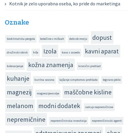
Kotnik je zelo uporabna oseba, ko pride do marketinga
Oznake
dopust
bioklimatska pergola
bolečine v mišicah
delo ob morju
Izola
kavni aparat
družinski obisk
hiša
kava s sosedo
kožna znamenja
kolesarjenje
kronični prehlad
kuhanje
kurilna sezona
lajšanje simptomov prehlada
legirano jeklo
magnezij
maščobne kisline
magnezijevo olje
melanom
modni dodatek
nakup nepremičnine
nepremičnine
nepremičninska investicija
nepremičninski agenti
odstranjevanje znamenj
okna