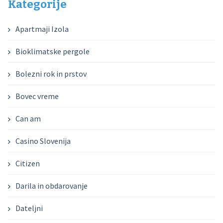
Kategorije
Apartmaji Izola
Bioklimatske pergole
Bolezni rok in prstov
Bovec vreme
Can am
Casino Slovenija
Citizen
Darila in obdarovanje
Dateljni