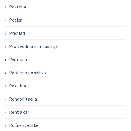
Postelja
Potica
Prehlad
Proizvodnja in industrija
Pvc okna
Rabljeno pohištvo
Rastlina
Rehabilitacija
Rent a car
Ročne svetilke