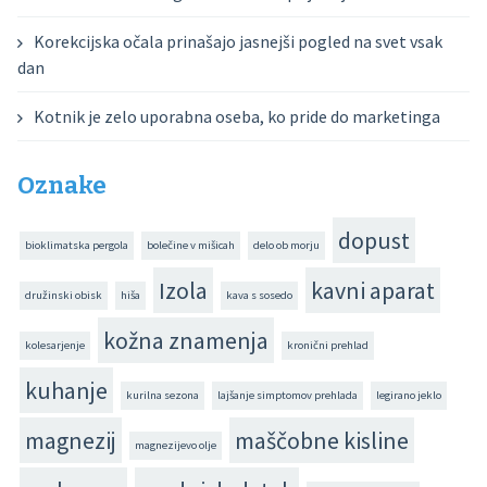
Korekcijska očala prinašajo jasnejši pogled na svet vsak
dan
Kotnik je zelo uporabna oseba, ko pride do marketinga
Oznake
dopust
bioklimatska pergola
bolečine v mišicah
delo ob morju
Izola
kavni aparat
družinski obisk
hiša
kava s sosedo
kožna znamenja
kolesarjenje
kronični prehlad
kuhanje
kurilna sezona
lajšanje simptomov prehlada
legirano jeklo
magnezij
maščobne kisline
magnezijevo olje