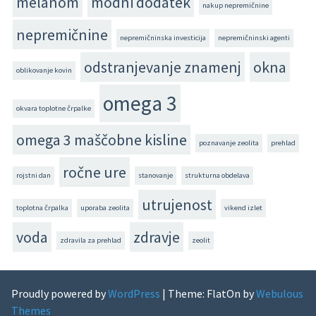
melanom
modni dodatek
nakup nepremičnine
nepremičnine
nepremičninska investicija
nepremičninski agenti
odstranjevanje znamenj
okna
oblikovanje kovin
omega 3
okvara toplotne črpalke
omega 3 maščobne kisline
poznavanje zeolita
prehlad
ročne ure
rojstni dan
stanovanje
strukturna obdelava
utrujenost
toplotna črpalka
uporaba zeolita
vikend izlet
voda
zdravje
zdravila za prehlad
zeolit
Proudly powered by
WordPress
|
Theme: FlatOn by
Webulous
Themes