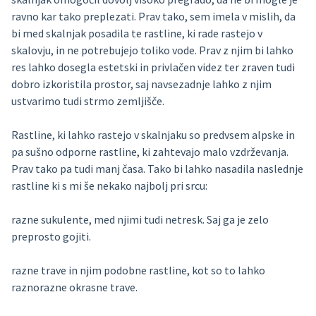
ravno kar tako preplezati. Prav tako, sem imela v mislih, da
bi med skalnjak posadila te rastline, ki rade rastejo v
skalovju, in ne potrebujejo toliko vode. Prav z njim bi lahko
res lahko dosegla estetski in privlačen videz ter zraven tudi
dobro izkoristila prostor, saj navsezadnje lahko z njim
ustvarimo tudi strmo zemljišče.
Rastline, ki lahko rastejo v skalnjaku so predvsem alpske in
pa sušno odporne rastline, ki zahtevajo malo vzdrževanja.
Prav tako pa tudi manj časa. Tako bi lahko nasadila naslednje
rastline ki s mi še nekako najbolj pri srcu:
razne sukulente, med njimi tudi netresk. Saj ga je zelo
preprosto gojiti.
razne trave in njim podobne rastline, kot so to lahko
raznorazne okrasne trave.