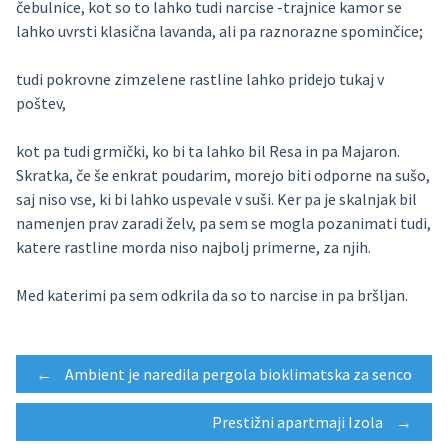
čebulnice, kot so to lahko tudi narcise -trajnice kamor se
lahko uvrsti klasična lavanda, ali pa raznorazne spominčice;
tudi pokrovne zimzelene rastline lahko pridejo tukaj v
poštev,
kot pa tudi grmički, ko bi ta lahko bil Resa in pa Majaron.
Skratka, če še enkrat poudarim, morejo biti odporne na sušo,
saj niso vse, ki bi lahko uspevale v suši. Ker pa je skalnjak bil
namenjen prav zaradi želv, pa sem se mogla pozanimati tudi,
katere rastline morda niso najbolj primerne, za njih.
Med katerimi pa sem odkrila da so to narcise in pa bršljan.
Post
←
Ambient je naredila pergola bioklimatska za senco
Prestižni apartmaji Izola
→
navigation