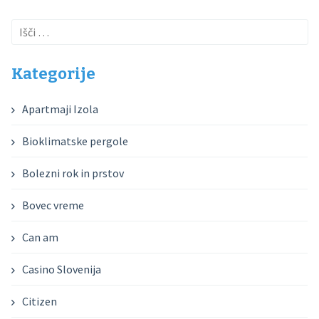
Išči:
Kategorije
Apartmaji Izola
Bioklimatske pergole
Bolezni rok in prstov
Bovec vreme
Can am
Casino Slovenija
Citizen