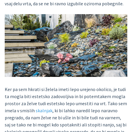
vsaj delu vrta, da se ne bi ravno izgubile oziroma pobegnile.
Ker pa sem hkrati si želela imeti lepo urejeno okolico, je tudi
ta mogla biti estetsko zadovoljiva in bi potemtakem mogla
prostor za želve tudi estetsko lepo umestiti na vrt. Tako sem
imela v smislih
skalnjak
, ki bi lahko naredil lepo naravno
pregrado, da nam želve ne bi ušle in bi bile tudi na varnem,
saj se tako ne bi mogel kdo spotakniti ali stopiti nanjo, saj bi
skalnjak omogočil dovolj visoko pregrado, da ne bi mogle je