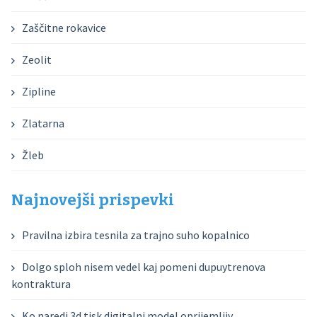
Zaščitne rokavice
Zeolit
Zipline
Zlatarna
Žleb
Najnovejši prispevki
Pravilna izbira tesnila za trajno suho kopalnico
Dolgo sploh nisem vedel kaj pomeni dupuytrenova
kontraktura
Ko naredi 3d tisk digitalni model oprijemljiv