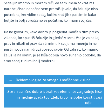
Sedaj jih imamo in moram reči, da sem imela tokrat res
narobe, čisto napačno sem premišljevala, da žaluzije niso
potrebne, ker vidim sedaj, kolikokrat jih spustim in kako
boljše in bolj sproščeno se počutim, ko imam svoj čas.
Da ne govorim, kako dobro je pogledati kakšen film preko
vikenda, ko spustiš žaluzije in gledaš v temi. Vse je za nekaj
prav in nikoli ni prav, da strmimo k svojemu mnenju in ne
pustimo, da nam drugi povedo svoje. Od takrat, ko imamo
žaluzije na oknih, je še hiša dobila novo zunanjo podobo, da
smo sedaj tudi mi bolj moderni.
Post
←
Reklamni oglas za omega 3 maščobne kisline
Ste si resnično dobro izbrali vse elemente za gradnjo hiše
navigation
in mednje spada tudi žleb, ki bo najbolje koristil vaši
hiši?
→