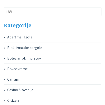
Išči:
Kategorije
Apartmaji Izola
Bioklimatske pergole
Bolezni rok in prstov
Bovec vreme
Can am
Casino Slovenija
Citizen