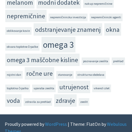
melanom
modni dodatek
nakup nepremičnine
nepremičnine
nepremičninska investicija
nepremičninski agenti
odstranjevanje znamenj
okna
oblikovanje kovin
omega 3
okvara toplotne črpalke
omega 3 maščobne kisline
poznavanje zeolita
prehlad
ročne ure
rojstni dan
stanovanje
strukturna obdelava
utrujenost
toplotna črpalka
uporaba zeolita
vikend izlet
voda
zdravje
zdravila za prehlad
zeolit
Proudly powered by
WordPress
|
Theme: FlatOn by
Webulous
Themes