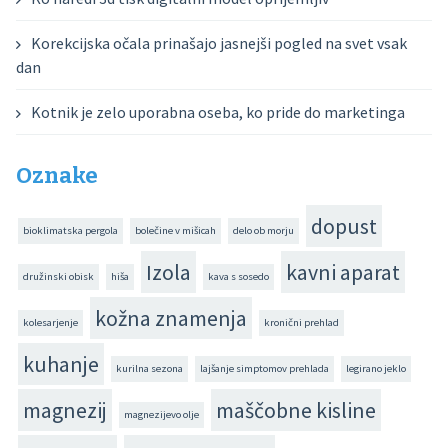
Korekcijska očala prinašajo jasnejši pogled na svet vsak
dan
Kotnik je zelo uporabna oseba, ko pride do marketinga
Oznake
dopust
bioklimatska pergola
bolečine v mišicah
delo ob morju
Izola
kavni aparat
družinski obisk
hiša
kava s sosedo
kožna znamenja
kolesarjenje
kronični prehlad
kuhanje
kurilna sezona
lajšanje simptomov prehlada
legirano jeklo
magnezij
maščobne kisline
magnezijevo olje