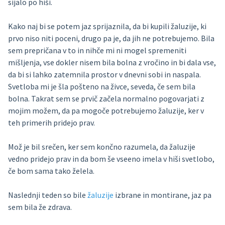
sijalo po hiši.
Kako naj bi se potem jaz sprijaznila, da bi kupili žaluzije, ki
prvo niso niti poceni, drugo pa je, da jih ne potrebujemo. Bila
sem prepričana v to in nihče mi ni mogel spremeniti
mišljenja, vse dokler nisem bila bolna z vročino in bi dala vse,
da bi si lahko zatemnila prostor v dnevni sobi in naspala.
Svetloba mi je šla pošteno na živce, seveda, če sem bila
bolna. Takrat sem se prvič začela normalno pogovarjati z
mojim možem, da pa mogoče potrebujemo žaluzije, ker v
teh primerih pridejo prav.
Mož je bil srečen, ker sem končno razumela, da žaluzije
vedno pridejo prav in da bom še vseeno imela v hiši svetlobo,
če bom sama tako želela.
Naslednji teden so bile
žaluzije
izbrane in montirane, jaz pa
sem bila že zdrava.