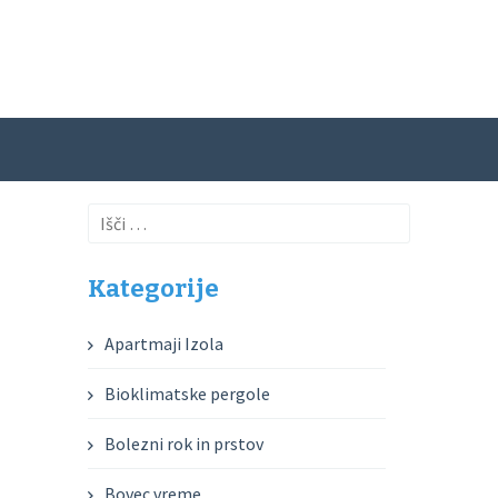
Išči:
Kategorije
Apartmaji Izola
Bioklimatske pergole
Bolezni rok in prstov
Bovec vreme