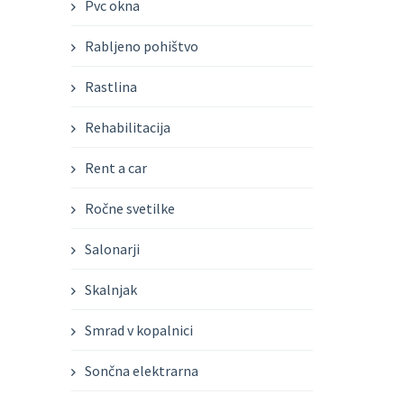
Pvc okna
Rabljeno pohištvo
Rastlina
Rehabilitacija
Rent a car
Ročne svetilke
Salonarji
Skalnjak
Smrad v kopalnici
Sončna elektrarna