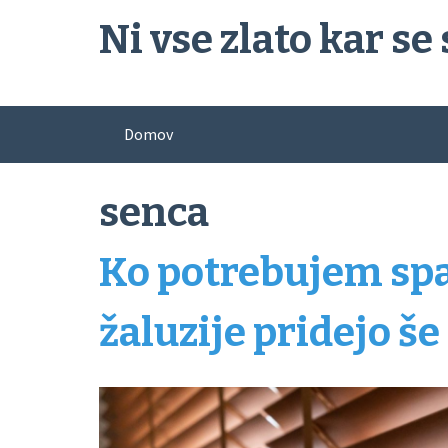
Skip
Ni vse zlato kar se 
to
content
Domov
senca
Ko potrebujem spa
žaluzije pridejo še