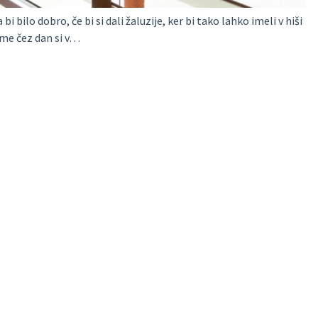
bi bilo dobro, če bi si dali žaluzije, ker bi tako lahko imeli v hiši
eme čez dan si v…