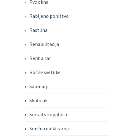
Pvc okna
Rabljeno pohištvo
Rastlina
Rehabilitacija
Rent a car
Ročne svetilke
Salonarji
Skalnjak
Smrad v kopalnici
Sončna elektrarna