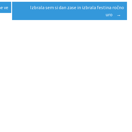
ne ve
Izbrala sem si dan zase in izbrala festina ročno
uro
→