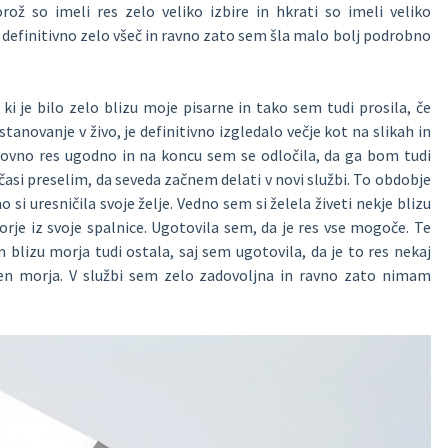
ož so imeli res zelo veliko izbire in hkrati so imeli veliko
lo definitivno zelo všeč in ravno zato sem šla malo bolj podrobno
i je bilo zelo blizu moje pisarne in tako sem tudi prosila, če
anovanje v živo, je definitivno izgledalo večje kot na slikah in
cenovno res ugodno in na koncu sem se odločila, da ga bom tudi
očasi preselim, da seveda začnem delati v novi službi. To obdobje
 si uresničila svoje želje. Vedno sem si želela živeti nekje blizu
je iz svoje spalnice. Ugotovila sem, da je res vse mogoče. Te
 blizu morja tudi ostala, saj sem ugotovila, da je to res nekaj
ven morja. V službi sem zelo zadovoljna in ravno zato nimam