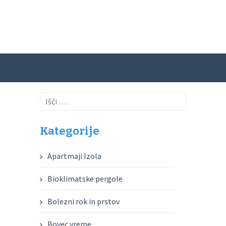
Išči:
Kategorije
Apartmaji Izola
Bioklimatske pergole
Bolezni rok in prstov
Bovec vreme