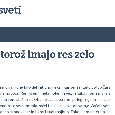
sveti
orož imajo res zelo
 morja. To je bilo definitivno nekaj, kar sem si zelo dolgo časa
čno nemogoče. Res nisem imela nobenih vez in tako nisem morala
dobila sem službo na Obali. Seveda pa sem poleg tega imela tudi
 ravno zato sem morala začeti iskati novo stanovanje. Začela sem
ugodno stanovanje in hkrati tudi majhno. Takoj sem naletela na