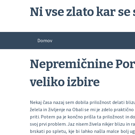
Skip
Ni vse zlato kar se 
to
content
Domov
Nepremičnine Port
veliko izbire
Nekaj časa nazaj sem dobila priložnost delati blizu
želela in življenje na Obali se mi je zdelo prakti
priti. Potem pa je končno prišla ta priložnost in 
svoj prvi problem. Jaz nisem živela nikjer blizu in
brskati po spletu, kje bi lahko našla malce bolj 