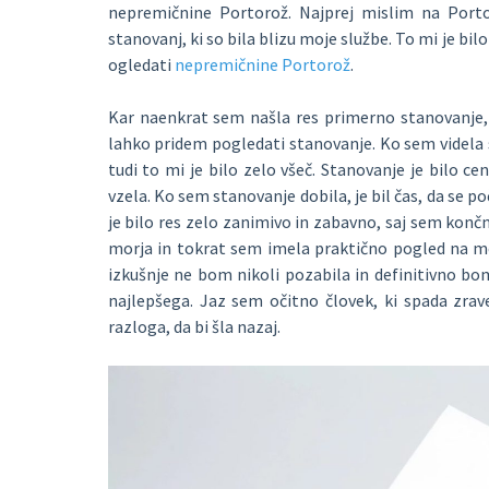
nepremičnine Portorož. Najprej mislim na Portor
stanovanj, ki so bila blizu moje službe. To mi je bi
ogledati
nepremičnine Portorož
.
Kar naenkrat sem našla res primerno stanovanje, k
lahko pridem pogledati stanovanje. Ko sem videla st
tudi to mi je bilo zelo všeč. Stanovanje je bilo 
vzela. Ko sem stanovanje dobila, je bil čas, da se p
je bilo res zelo zanimivo in zabavno, saj sem končno
morja in tokrat sem imela praktično pogled na mor
izkušnje ne bom nikoli pozabila in definitivno bom
najlepšega. Jaz sem očitno človek, ki spada zra
razloga, da bi šla nazaj.