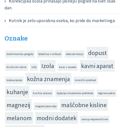
Korekcijska očala prinašajo jasnejši pogled na svet vsak
dan
Kotnik je zelo uporabna oseba, ko pride do marketinga
Oznake
dopust
bioklimatska pergola
bolečine v mišicah
delo ob morju
Izola
kavni aparat
družinski obisk
hiša
kava s sosedo
kožna znamenja
kolesarjenje
kronični prehlad
kuhanje
kurilna sezona
lajšanje simptomov prehlada
legirano jeklo
magnezij
maščobne kisline
magnezijevo olje
melanom
modni dodatek
nakup nepremičnine