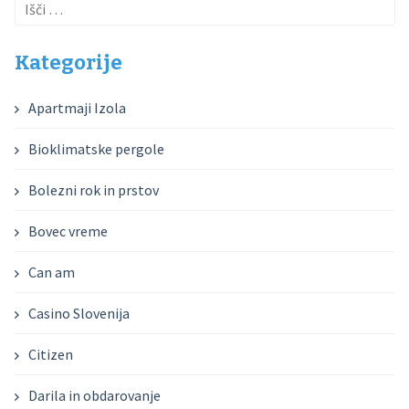
Išči:
Kategorije
Apartmaji Izola
Bioklimatske pergole
Bolezni rok in prstov
Bovec vreme
Can am
Casino Slovenija
Citizen
Darila in obdarovanje