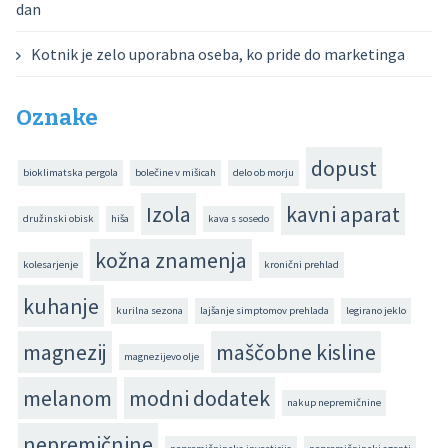
dan
Kotnik je zelo uporabna oseba, ko pride do marketinga
Oznake
dopust
bioklimatska pergola
bolečine v mišicah
delo ob morju
Izola
kavni aparat
družinski obisk
hiša
kava s sosedo
kožna znamenja
kolesarjenje
kronični prehlad
kuhanje
kurilna sezona
lajšanje simptomov prehlada
legirano jeklo
magnezij
maščobne kisline
magnezijevo olje
melanom
modni dodatek
nakup nepremičnine
nepremičnine