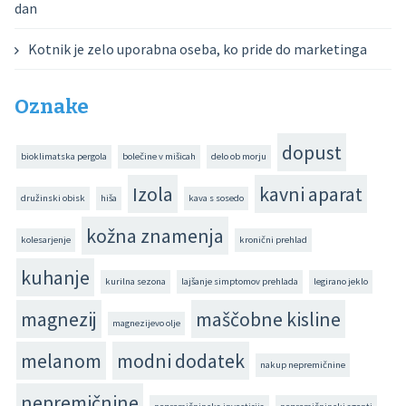
dan
Kotnik je zelo uporabna oseba, ko pride do marketinga
Oznake
dopust
bioklimatska pergola
bolečine v mišicah
delo ob morju
Izola
kavni aparat
družinski obisk
hiša
kava s sosedo
kožna znamenja
kolesarjenje
kronični prehlad
kuhanje
kurilna sezona
lajšanje simptomov prehlada
legirano jeklo
magnezij
maščobne kisline
magnezijevo olje
melanom
modni dodatek
nakup nepremičnine
nepremičnine