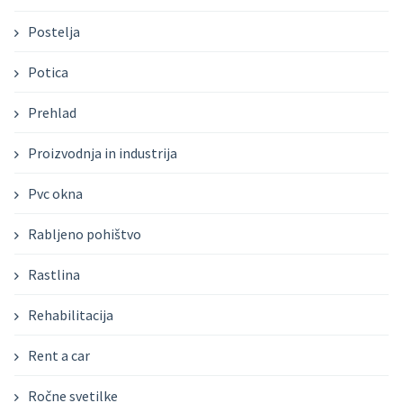
Postelja
Potica
Prehlad
Proizvodnja in industrija
Pvc okna
Rabljeno pohištvo
Rastlina
Rehabilitacija
Rent a car
Ročne svetilke