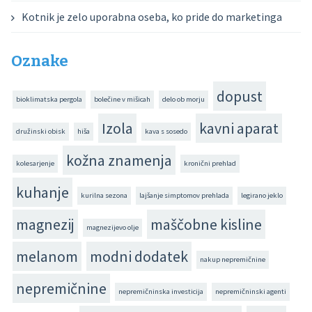
Kotnik je zelo uporabna oseba, ko pride do marketinga
Oznake
dopust
bioklimatska pergola
bolečine v mišicah
delo ob morju
Izola
kavni aparat
družinski obisk
hiša
kava s sosedo
kožna znamenja
kolesarjenje
kronični prehlad
kuhanje
kurilna sezona
lajšanje simptomov prehlada
legirano jeklo
magnezij
maščobne kisline
magnezijevo olje
melanom
modni dodatek
nakup nepremičnine
nepremičnine
nepremičninska investicija
nepremičninski agenti