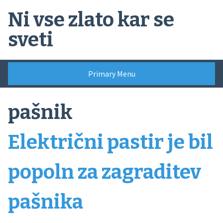
Skip
Ni vse zlato kar se
to
content
sveti
Primary Menu
pašnik
Električni pastir je bil
popoln za zagraditev
pašnika