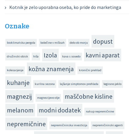
Kotnik je zelo uporabna oseba, ko pride do marketinga
Oznake
dopust
bioklimatska pergola
bolečine v mišicah
delo ob morju
Izola
kavni aparat
družinski obisk
hiša
kava s sosedo
kožna znamenja
kolesarjenje
kronični prehlad
kuhanje
kurilna sezona
lajšanje simptomov prehlada
legirano jeklo
magnezij
maščobne kisline
magnezijevo olje
melanom
modni dodatek
nakup nepremičnine
nepremičnine
nepremičninska investicija
nepremičninski agenti