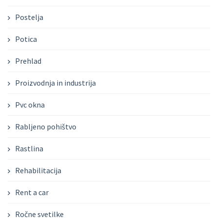
Postelja
Potica
Prehlad
Proizvodnja in industrija
Pvc okna
Rabljeno pohištvo
Rastlina
Rehabilitacija
Rent a car
Ročne svetilke